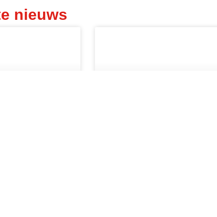
te nieuws
n bouwen
Nieuw in ons
we toekomst
studentenfonds, Sara